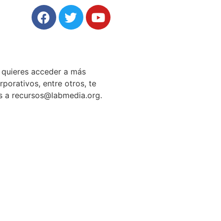
i quieres acceder a más
porativos, entre otros, te
os a
recursos@labmedia.org
.